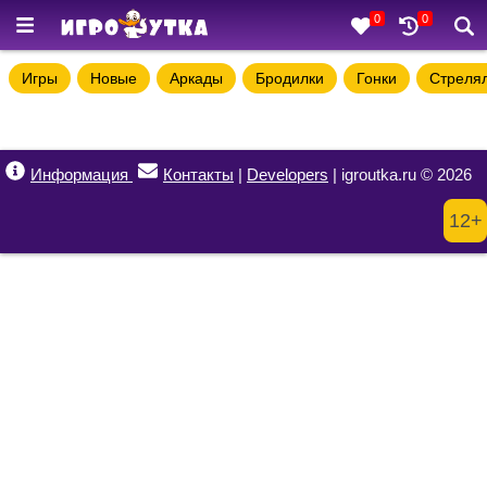
0
0
Игры
Новые
Аркады
Бродилки
Гонки
Стреля
Информация
Контакты
|
Developers
| igroutka.ru © 2026
12+