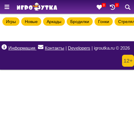
0
0
Игры
Новые
Аркады
Бродилки
Гонки
Стреля
Информация
Контакты
|
Developers
| igroutka.ru © 2026
12+