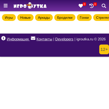
0
0
Игры
Новые
Аркады
Бродилки
Гонки
Стреля
Информация
Контакты
|
Developers
| igroutka.ru © 2026
12+