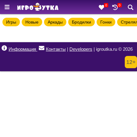
0
0
Игры
Новые
Аркады
Бродилки
Гонки
Стреля
Информация
Контакты
|
Developers
| igroutka.ru © 2026
12+