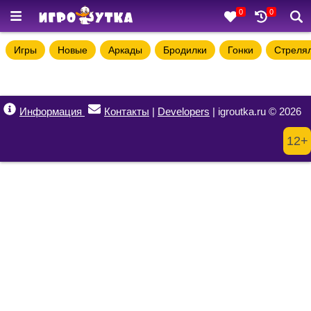
0
0
Игры
Новые
Аркады
Бродилки
Гонки
Стреля
Информация
Контакты
|
Developers
| igroutka.ru © 2026
12+