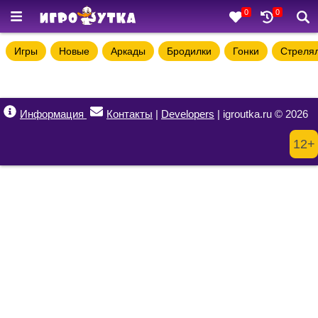
0
0
Игры
Новые
Аркады
Бродилки
Гонки
Стреля
Информация
Контакты
|
Developers
| igroutka.ru © 2026
12+