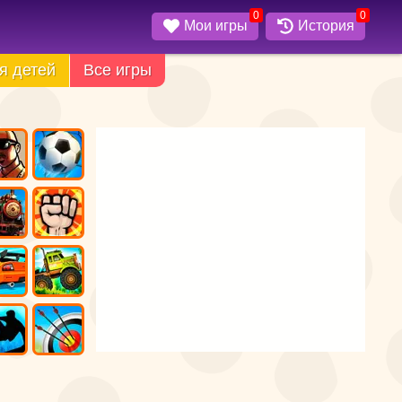
0
0
Мои игры
История
я детей
Все игры