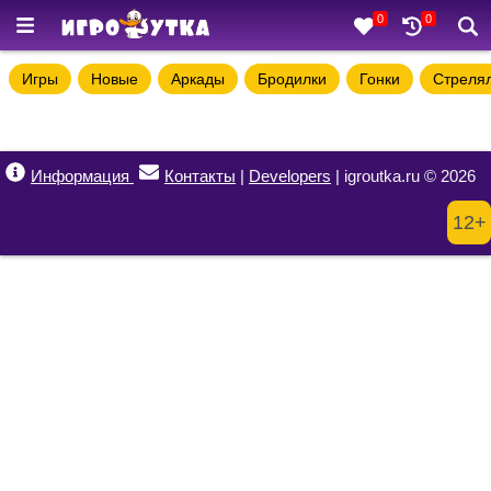
0
0
Игры
Новые
Аркады
Бродилки
Гонки
Стреля
Информация
Контакты
|
Developers
| igroutka.ru © 2026
12+