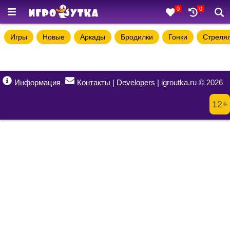
0
0
Игры
Новые
Аркады
Бродилки
Гонки
Стреля
Информация
Контакты
|
Developers
| igroutka.ru © 2026
12+