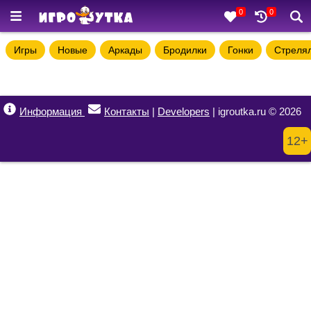
0
0
Игры
Новые
Аркады
Бродилки
Гонки
Стреля
Информация
Контакты
|
Developers
| igroutka.ru © 2026
12+