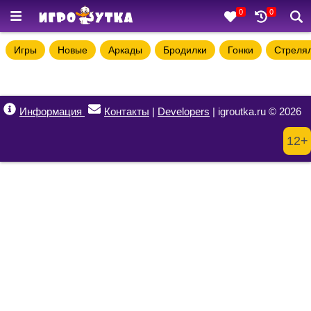
0
0
Игры
Новые
Аркады
Бродилки
Гонки
Стреля
Информация
Контакты
|
Developers
| igroutka.ru © 2026
12+