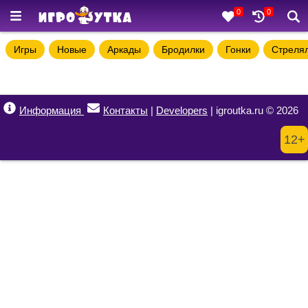
0
0
Игры
Новые
Аркады
Бродилки
Гонки
Стреля
Информация
Контакты
|
Developers
| igroutka.ru © 2026
12+