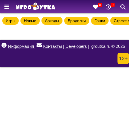
0
0
Игры
Новые
Аркады
Бродилки
Гонки
Стреля
Информация
Контакты
|
Developers
| igroutka.ru © 2026
12+