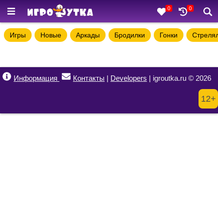
0
0
Игры
Новые
Аркады
Бродилки
Гонки
Стреля
Информация
Контакты
|
Developers
| igroutka.ru © 2026
12+