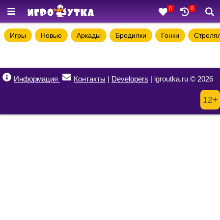
0
0
Игры
Новые
Аркады
Бродилки
Гонки
Стреля
Информация
Контакты
|
Developers
| igroutka.ru © 2026
12+