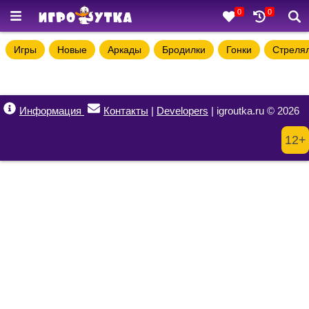
0
0
Игры
Новые
Аркады
Бродилки
Гонки
Стреля
Информация
Контакты
|
Developers
| igroutka.ru © 2026
12+