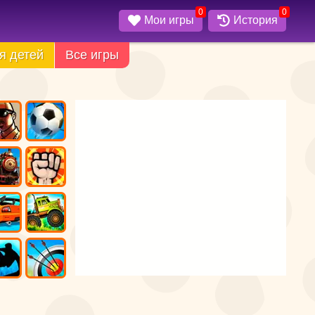
0
0
Мои игры
История
я детей
Все игры