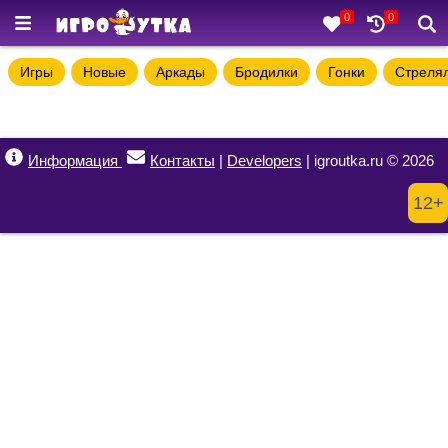
0
0
Игры
Новые
Аркады
Бродилки
Гонки
Стреля
Информация
Контакты
|
Developers
| igroutka.ru © 2026
12+