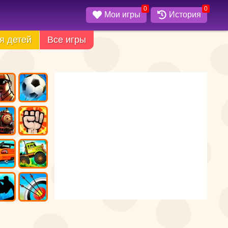
0
0
Мои игры
История
я детей
Все игры