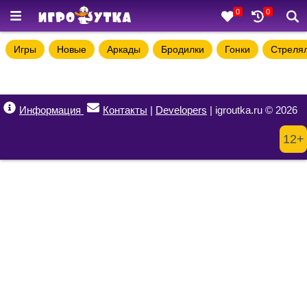
0
0
Игры
Новые
Аркады
Бродилки
Гонки
Стреля
Информация
Контакты
|
Developers
| igroutka.ru © 2026
12+