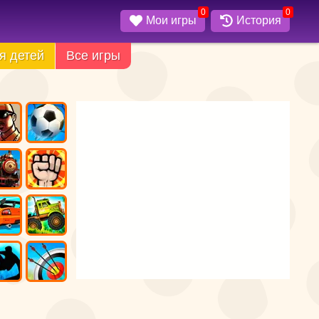
0
0
Мои игры
История
я детей
Все игры