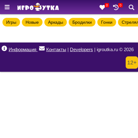
0
0
Игры
Новые
Аркады
Бродилки
Гонки
Стреля
Информация
Контакты
|
Developers
| igroutka.ru © 2026
12+