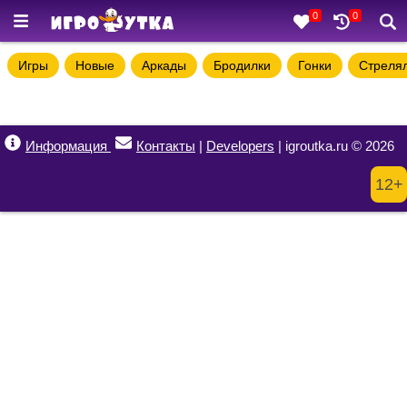
0
0
Игры
Новые
Аркады
Бродилки
Гонки
Стреля
Информация
Контакты
|
Developers
| igroutka.ru © 2026
12+