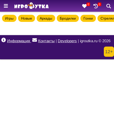
0
0
Игры
Новые
Аркады
Бродилки
Гонки
Стреля
Информация
Контакты
|
Developers
| igroutka.ru © 2026
12+