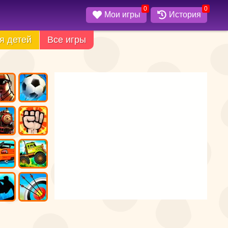
0
0
Мои игры
История
я детей
Все игры