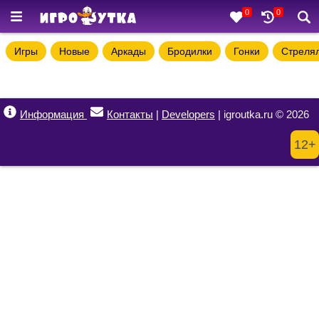
0
0
Игры
Новые
Аркады
Бродилки
Гонки
Стреля
Информация
Контакты
|
Developers
| igroutka.ru © 2026
12+