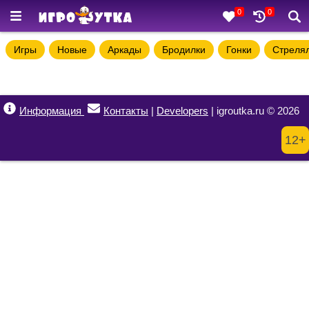
0
0
Игры
Новые
Аркады
Бродилки
Гонки
Стреля
Информация
Контакты
|
Developers
| igroutka.ru © 2026
12+