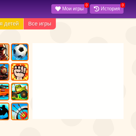
0
0
Мои игры
История
я детей
Все игры