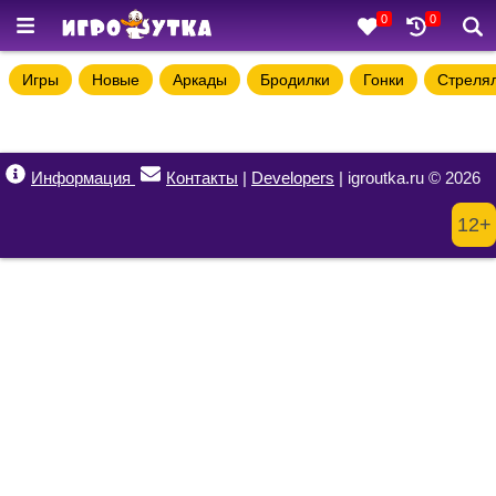
0
0
Игры
Новые
Аркады
Бродилки
Гонки
Стреля
Информация
Контакты
|
Developers
| igroutka.ru © 2026
12+