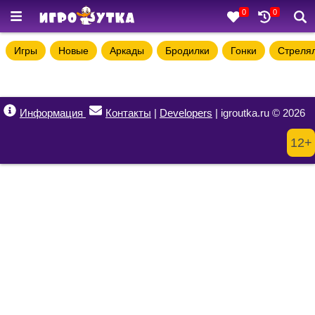
0
0
Игры
Новые
Аркады
Бродилки
Гонки
Стреля
Информация
Контакты
|
Developers
| igroutka.ru © 2026
12+