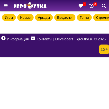
0
0
Игры
Новые
Аркады
Бродилки
Гонки
Стреля
Информация
Контакты
|
Developers
| igroutka.ru © 2026
12+