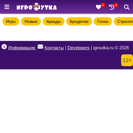
0
0
Игры
Новые
Аркады
Бродилки
Гонки
Стреля
Информация
Контакты
|
Developers
| igroutka.ru © 2026
12+