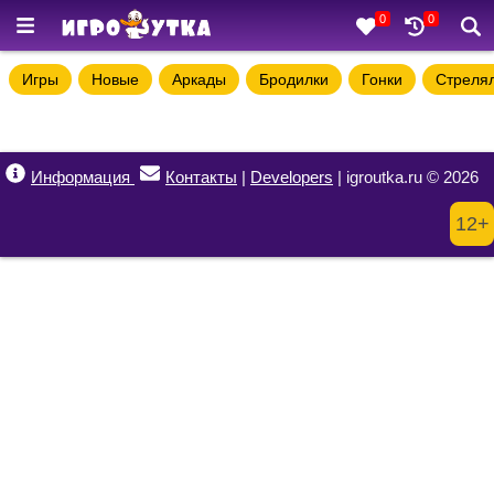
0
0
Игры
Новые
Аркады
Бродилки
Гонки
Стреля
Информация
Контакты
|
Developers
| igroutka.ru © 2026
12+