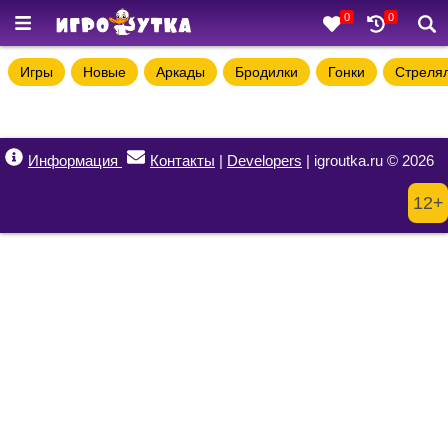
0
0
Игры
Новые
Аркады
Бродилки
Гонки
Стреля
Информация
Контакты
|
Developers
| igroutka.ru © 2026
12+