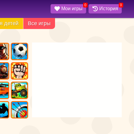
0
0
Мои игры
История
я детей
Все игры