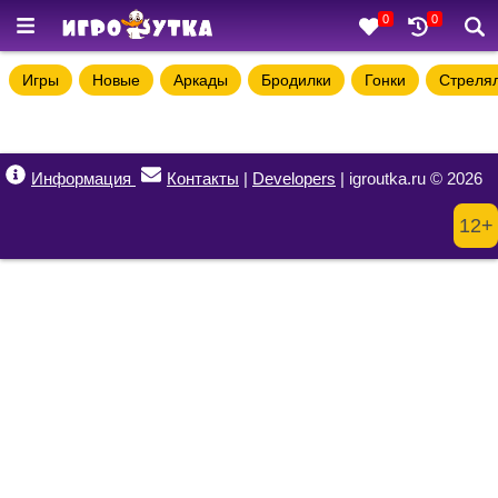
0
0
Игры
Новые
Аркады
Бродилки
Гонки
Стреля
Информация
Контакты
|
Developers
| igroutka.ru © 2026
12+