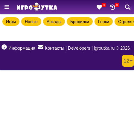
0
0
Игры
Новые
Аркады
Бродилки
Гонки
Стреля
Информация
Контакты
|
Developers
| igroutka.ru © 2026
12+