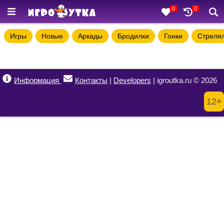
0
0
Игры
Новые
Аркады
Бродилки
Гонки
Стреля
Информация
Контакты
|
Developers
| igroutka.ru © 2026
12+