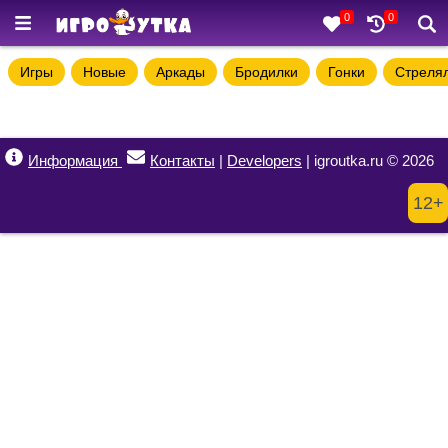
0
0
Игры
Новые
Аркады
Бродилки
Гонки
Стреля
Информация
Контакты
|
Developers
| igroutka.ru © 2026
12+