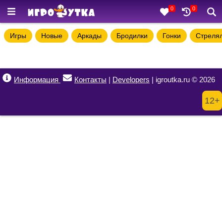
0
0
Игры
Новые
Аркады
Бродилки
Гонки
Стреля
Информация
Контакты
|
Developers
| igroutka.ru © 2026
12+