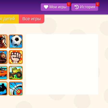
0
0
Мои игры
История
я детей
Все игры