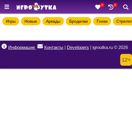
0
0
Игры
Новые
Аркады
Бродилки
Гонки
Стреля
Информация
Контакты
|
Developers
| igroutka.ru © 2026
12+