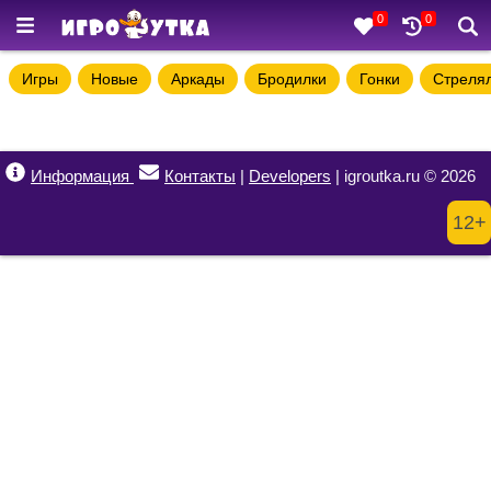
0
0
Игры
Новые
Аркады
Бродилки
Гонки
Стреля
Информация
Контакты
|
Developers
| igroutka.ru © 2026
12+