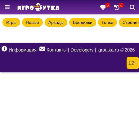
0
0
Игры
Новые
Аркады
Бродилки
Гонки
Стреля
Информация
Контакты
|
Developers
| igroutka.ru © 2026
12+