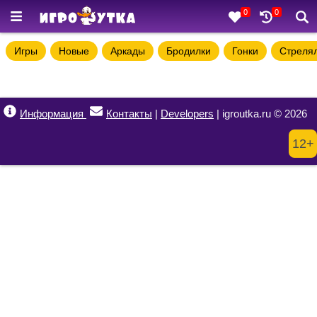
0
0
Игры
Новые
Аркады
Бродилки
Гонки
Стреля
Информация
Контакты
|
Developers
| igroutka.ru © 2026
12+