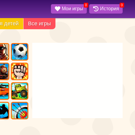
0
0
Мои игры
История
я детей
Все игры