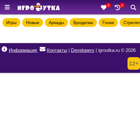
0
0
Игры
Новые
Аркады
Бродилки
Гонки
Стреля
Информация
Контакты
|
Developers
| igroutka.ru © 2026
12+