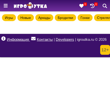
0
0
Игры
Новые
Аркады
Бродилки
Гонки
Стреля
Информация
Контакты
|
Developers
| igroutka.ru © 2026
12+