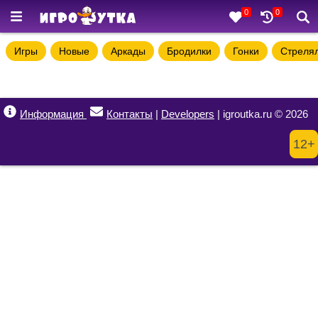
0
0
Игры
Новые
Аркады
Бродилки
Гонки
Стреля
Информация
Контакты
|
Developers
| igroutka.ru © 2026
12+