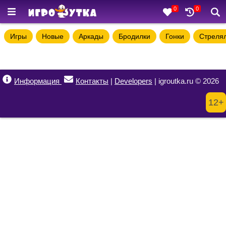
0
0
Игры
Новые
Аркады
Бродилки
Гонки
Стреля
Информация
Контакты
|
Developers
| igroutka.ru © 2026
12+